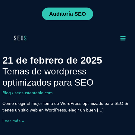
Ir
Temas
al
de
Auditoría SEO
contenido
wordpress
optimizados
para
Main
SEO
Men
21 de febrero de 2025
Temas de wordpress
optimizados para SEO
Blog
/
seosustentable.com
Como elegir el mejor tema de WordPress optimizado para SEO Si
tienes un sitio web en WordPress, elegir un buen […]
Leer más »