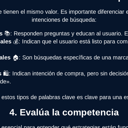
 tienen el mismo valor. Es importante diferenciar e
intenciones de búsqueda:
s
📚: Responden preguntas y educan al usuario. 
nales
💰: Indican que el usuario está listo para co
ales
🏠: Son búsquedas específicas de una marc
s
🛍️: Indican intención de compra, pero sin decisión
rde».
re estos tipos de palabras clave es clave para una es
4. Evalúa la competencia
 esencial para entender qué estrategias están fun