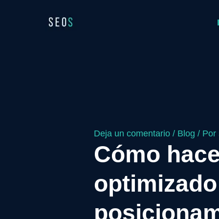
Ir
Navegación
al
de
contenido
entradas
Deja un comentario
/
Blog
/ Por
Cómo hacer
optimizado
posicionam